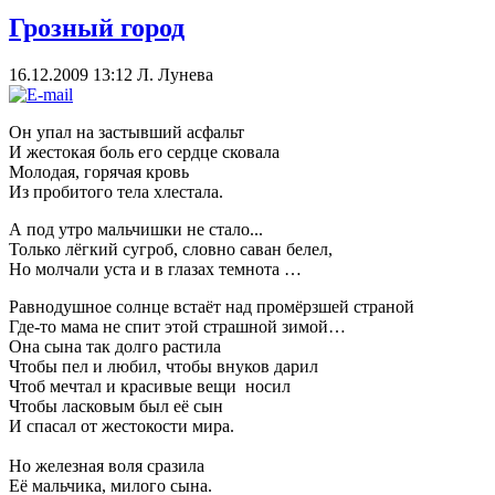
Грозный город
16.12.2009 13:12
Л. Лунева
Он упал на застывший асфальт
И жестокая боль его сердце сковала
Молодая, горячая кровь
Из пробитого тела хлестала.
А под утро мальчишки не стало...
Только лёгкий сугроб, словно саван белел,
Но молчали уста и в глазах темнота …
Равнодушное солнце встаёт над промёрзшей страной
Где-то мама не спит этой страшной зимой…
Она сына так долго растила
Чтобы пел и любил, чтобы внуков дарил
Чтоб мечтал и красивые вещи носил
Чтобы ласковым был её сын
И спасал от жестокости мира.
Но железная воля сразила
Её мальчика, милого сына.