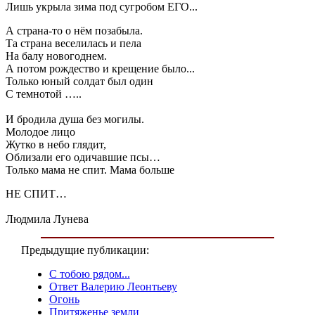
Лишь укрыла зима под сугробом ЕГО...
А страна-то о нём позабыла.
Та страна веселилась и пела
На балу новогоднем.
А потом рождество и крещение было...
Только юный солдат был один
С темнотой …..
И бродила душа без могилы.
Молодое лицо
Жутко в небо глядит,
Облизали его одичавшие псы…
Только мама не спит. Мама больше
НЕ СПИТ…
Людмила Лунева
Предыдущие публикации:
C тобою рядом...
Ответ Валерию Леонтьеву
Огонь
Притяженье земли