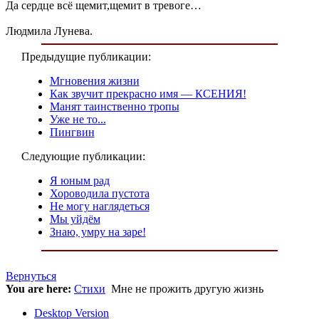
Да сердце всё щемит,щемит в тревоге…
Людмила Лунева.
Предыдущие публикации:
Мгновения жизни
Как звучит прекрасно имя — КСЕНИЯ!
Манят таинственно тропы
Уже не то...
Пингвин
Следующие публикации:
Я юным рад
Хороводила пустота
Не могу наглядеться
Мы уйдём
Знаю, умру на заре!
Вернуться
You are here:
Стихи
Мне не прожить другую жизнь
Desktop Version