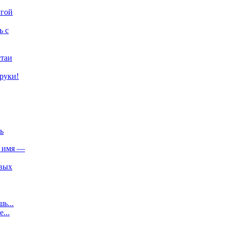
ь с
стаи
руки!
ь
о имя —
овых
ь...
...