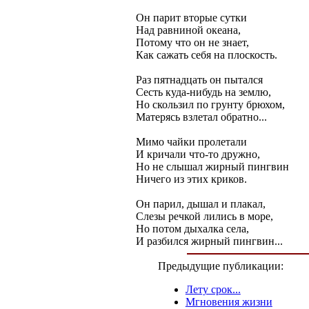
Он парит вторые сутки
Hад равниной океана,
Потому что он не знает,
Как сажать себя на плоскость.
Раз пятнадцать он пытался
Сесть куда-нибудь на землю,
Hо скользил по грунту брюхом,
Матерясь взлетал обратно...
Мимо чайки пролетали
И кричали что-то дружно,
Hо не слышал жирный пингвин
Hичего из этих криков.
Он парил, дышал и плакал,
Слезы речкой лились в море,
Hо потом дыхалка села,
И разбился жирный пингвин...
Предыдущие публикации:
Лету срок...
Мгновения жизни