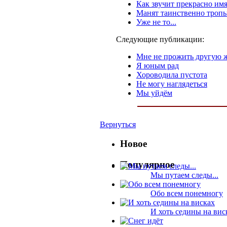
Как звучит прекрасно и
Манят таинственно троп
Уже не то...
Следующие публикации:
Мне не прожить другую 
Я юным рад
Хороводила пустота
Не могу наглядеться
Мы уйдём
Вернуться
Новое
Популярное
Мы путаем следы...
Обо всем понемногу
И хоть седины на вис