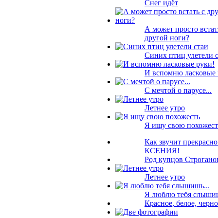
Снег идёт
А может просто встат
другой ноги?
Синих птиц улетели 
И вспомню ласковые 
С мечтой о парусе...
Летнее утро
Я ищу свою похожест
Как звучит прекрасн
КСЕНИЯ!
Род купцов Строган
Летнее утро
Я люблю тебя слышиш
Красное, белое, черное