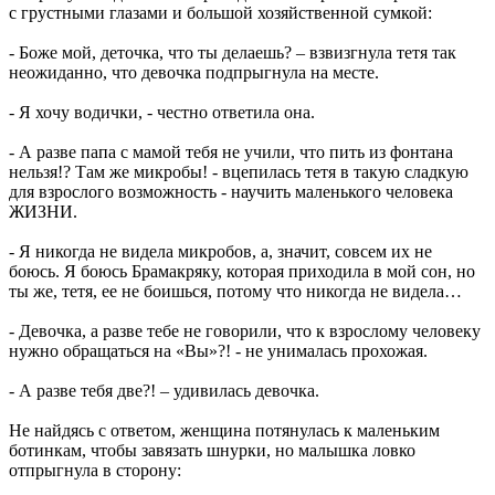
с грустными глазами и большой хозяйственной сумкой:
- Боже мой, деточка, что ты делаешь? – взвизгнула тетя так
неожиданно, что девочка подпрыгнула на месте.
- Я хочу водички, - честно ответила она.
- А разве папа с мамой тебя не учили, что пить из фонтана
нельзя!? Там же микробы! - вцепилась тетя в такую сладкую
для взрослого возможность - научить маленького человека
ЖИЗНИ.
- Я никогда не видела микробов, а, значит, совсем их не
боюсь. Я боюсь Брамакряку, которая приходила в мой сон, но
ты же, тетя, ее не боишься, потому что никогда не видела…
- Девочка, а разве тебе не говорили, что к взрослому человеку
нужно обращаться на «Вы»?! - не унималась прохожая.
- А разве тебя две?! – удивилась девочка.
Не найдясь с ответом, женщина потянулась к маленьким
ботинкам, чтобы завязать шнурки, но малышка ловко
отпрыгнула в сторону: