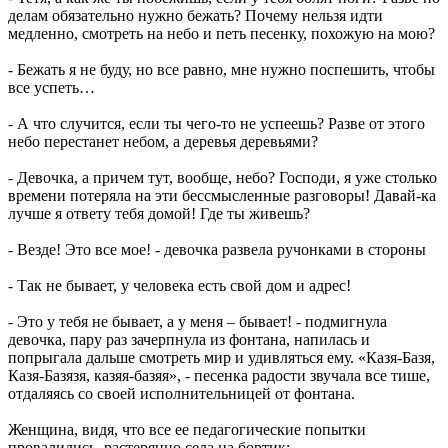
делам обязательно нужно бежать? Почему нельзя идти
медленно, смотреть на небо и петь песенку, похожую на мою?
- Бежать я не буду, но все равно, мне нужно поспешить, чтобы
все успеть…
- А что случится, если ты чего-то не успеешь? Разве от этого
небо перестанет небом, а деревья деревьями?
- Девочка, а причем тут, вообще, небо? Господи, я уже столько
времени потеряла на эти бессмысленные разговоры! Давай-ка
лучше я ответу тебя домой! Где ты живешь?
- Везде! Это все мое! - девочка развела ручонками в стороны
- Так не бывает, у человека есть свой дом и адрес!
- Это у тебя не бывает, а у меня – бывает! - подмигнула
девочка, пару раз зачерпнула из фонтана, напилась и
попрыгала дальше смотреть мир и удивляться ему. «Казя-Базя,
Казя-Базязя, казяя-базяя», - песенка радости звучала все тише,
отдаляясь со своей исполнительницей от фонтана.
Женщина, видя, что все ее педагогические попытки
провалились, растерянно села на бортик: