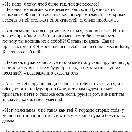
- Не надо, я хочу, чтоб было так, так же веселее!
- Деточка, нельзя же все время веселиться! Нужно быть
серьезнее! Жизнь такая сложная, поверь моему опыту, кроме
веселья в ней столько неприятностей, столько проблем…
- А почему нельзя все время веселиться, если весело?! И что
такое «прамблемы»? Если они мешают тебе веселиться,
почему ты носишь их с собой?! Оставь их здесь! Давай
прыгать вместе! Я могу научить тебя свое песенке: «Казя-Базя,
Казззззяяяя – ба-ЗЯ»…
- Девочка, я уже взрослая, что обо мне подумают другие люди,
если в таком возрасте я буду прыгать, и петь такие глупые
песенки?! – раздраженно сказала тетя.
- А зачем тебе другие люди? Сейчас у тебя есть только я, и я
обещаю, что не буду про тебя думать, мы будем только
прыгать и петь! У тебя же есть ноги, руки и рот, а значит ты –
такая же, как я, и все умеешь!
- Нет, маленькая, я не такая как ты! Я гораздо старше тебя, у
меня болят ноги, и спина, и к тому же, мне нужно бежать по
делам!
- Тетя, а как же ты побежишь, если у тебя болят ноги? Разве по