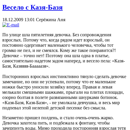
Весело с Казя-Базя
18.12.2009 13:01
Серёжина Аня
По улице шла пятилетняя девочка. Без сопровождения
взрослых. Потому что, когда рядом идет взрослый, он
постоянно одергивает маленького человечка, чтобы тот
громко не пел, и не смеялся. Кому же такое понравится?!
Девочке – точно нет! Поэтому она шла одна в платье,
самостоятельно надетом задом наперед, и весело пела: «Казя-
Базя, Казяяяя-Бааааазя».
Посторонних взрослых инстинктивно тянуло сделать девочке
замечание, но они не успевали, потому что ее маленькие
ножки быстро уносили хозяйку вперед. Правая и левая
мелькали смешными шажками, прыгали на плитах площади,
озорно болтая в полете развязанными шнурками ботинок.
«Казя-Базя, Казя-Базя», - не умолкала девчушка, и весь мир
подпевал этой нелепой детской песенке без смысла.
Незаметно пришел полдень, и стало очень-очень жарко.
Девочка захотела пить, и подбежала к фонтану, чтобы
зачерпнуть воды. Мимо проходила посторонняя взрослая тетя