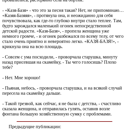
- «Казя-Базя» - что это за песня такая? Нет, не припоминаю…
«Казяя-Базяяя», - протянула она, и неожиданно для себя
почувствовала, как где-то глубоко внутри стало теплее. Там,
будто зарождался маленький огонек непосредственной
детской радости. «Казя-Базя», - пропела женщина уже
немного громче, - и огонек разбежался по всему телу, от чего
стало очень приятно и невероятно легко. «КАЗЯ-БАЗЯ!», -
крикнула она на всю площадь.
- Совсем с ума посходили, - проворчала старушка, минуту
назад присевшая на скамейку, - Ты чего голосишь? Плохо
тебе?
- Нет. Мне хорошо!
- Пьяная, небось, - проворчала старушка, и на всякий случай
пересела на скамейку дальше.
- Такой трезвой, как сейчас, я не была с детства, - счастливо
сказала женщина, и отправилась гулять, оставив возле
фонтана большую хозяйственную сумку с проблемами.
Предыдущие публикации: