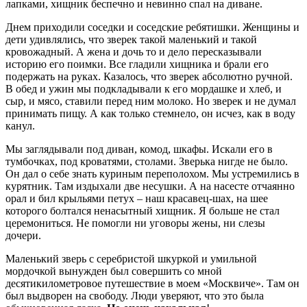
лапками, хищник беспечно и невинно спал на диване.
Днем приходили соседки и соседские ребятишки. Женщины и
дети удивлялись, что зверек такой маленький и такой
кровожадный. А жена и дочь то и дело пересказывали
историю его поимки. Все гладили хищника и брали его
подержать на руках. Казалось, что зверек абсолютно ручной.
В обед и ужин мы подкладывали к его мордашке и хлеб, и
сыр, и мясо, ставили перед ним молоко. Но зверек и не думал
принимать пищу. А как только стемнело, он исчез, как в воду
канул.
Мы заглядывали под диван, комод, шкафы. Искали его в
тумбочках, под кроватями, столами. Зверька нигде не было.
Он дал о себе знать куриным переполохом. Мы устремились в
курятник. Там издыхали две несушки. А на насесте отчаянно
орал и бил крыльями петух – наш красавец-шах, на шее
которого болтался ненасытный хищник. Я больше не стал
церемониться. Не помогли ни уговоры жены, ни слезы
дочери.
Маленький зверь с серебристой шкуркой и умильной
мордочкой вынужден был совершить со мной
десятикилометровое путешествие в моем «Москвиче». Там он
был выдворен на свободу. Люди уверяют, что это была