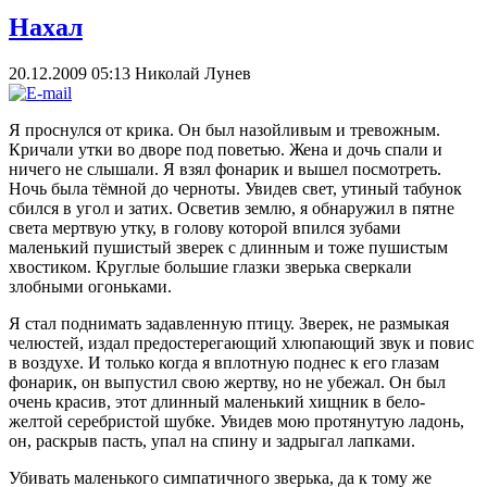
Нахал
20.12.2009 05:13
Николай Лунев
Я проснулся от крика. Он был назойливым и тревожным.
Кричали утки во дворе под поветью. Жена и дочь спали и
ничего не слышали. Я взял фонарик и вышел посмотреть.
Ночь была тёмной до черноты. Увидев свет, утиный табунок
сбился в угол и затих. Осветив землю, я обнаружил в пятне
света мертвую утку, в голову которой впился зубами
маленький пушистый зверек с длинным и тоже пушистым
хвостиком. Круглые большие глазки зверька сверкали
злобными огоньками.
Я стал поднимать задавленную птицу. Зверек, не размыкая
челюстей, издал предостерегающий хлюпающий звук и повис
в воздухе. И только когда я вплотную поднес к его глазам
фонарик, он выпустил свою жертву, но не убежал. Он был
очень красив, этот длинный маленький хищник в бело-
желтой серебристой шубке. Увидев мою протянутую ладонь,
он, раскрыв пасть, упал на спину и задрыгал лапками.
Убивать маленького симпатичного зверька, да к тому же