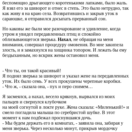
беспомощно дрыгающего коротенькими лапками, было жаль.
Я взял его за шиворот и отнес в степь. Это было нетрудно, так
как живу я на краю села. Возвратившись и закрыв уток в
сараюшке, я отправился досыпать прерванный сон.
Но каковы же были мое разочарование и удивление, когда
утром я увидел передавленных птиц и спокойно
облизывающегося зверька.
Нахал
, не обращая на меня
внимания, совершал процедуру омовения. Во мне закипела
злость, и я замахнулся на хищника топором. И лежать бы ему
бездыханным, но вскрик жены остановил меня.
- Что ты, он такой красивый!
Я поднял зверька за шиворот и указал жене на передавленных
уток. Их было семь. У всех прокушены черепные коробки.
- Что ж, - сказала она, - пух и перо снимем…
Я засмеялся, а нахал, весело крякнув, вырвался из моих
пальцев и свернулся клубочком
на моей согнутой в локте руке. Жена сказала: «Миленький!» и
смело погладила малыша по серебристой шубке. В этот
момент к нам подбежал проснувшаяся дочь.
- Мы будем держать его в комнатах, - заявила она, забирая у
меня зверька. Через несколько минут, прикрыв мордочку