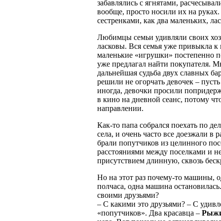
забавлялись с ягнятами, расчесывал
вообще, просто носили их на руках
сестренками, как два маленьких, ла
Любимцы семьи удивляли своих хо
ласковы. Вся семья уже привыкла к 
маленькие «игрушки» постепенно по
уже предлагал найти покупателя. Мн
дальнейшая судьба двух славных бар
решили не огорчать девочек – пуст
иногда, девочки просили попридерж
в кино на дневной сеанс, потому чт
направлении.
Как-то папа собрался поехать по де
села, и очень часто все доезжали 
брали попутчиков из целинного пос
расстояниями между поселками и не
присутствием длинную, сквозь беск
Но на этот раз почему-то машины, о
полчаса, одна машина остановилась.
своими друзьями?
– С какими это друзьями? – С удивл
«попутчиков». Два красавца –
Рыжи