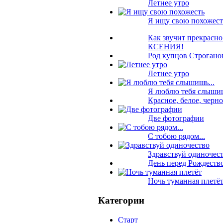
Летнее утро
Я ищу свою похожест
Как звучит прекрасн
КСЕНИЯ!
Род купцов Строган
Летнее утро
Я люблю тебя слышиш
Красное, белое, черное
Две фотографии
C тобою рядом...
Здравствуй одиночес
День перед Рождеств
Ночь туманная плетё
Категории
Старт