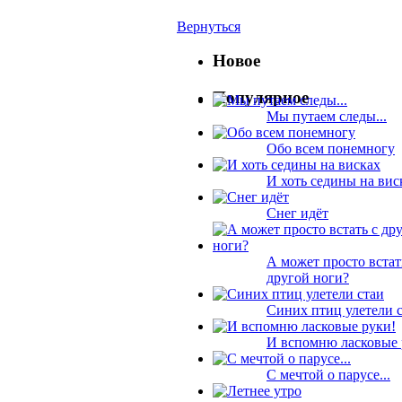
Вернуться
Новое
Популярное
Мы путаем следы...
Обо всем понемногу
И хоть седины на вис
Снег идёт
А может просто встат
другой ноги?
Синих птиц улетели 
И вспомню ласковые 
С мечтой о парусе...