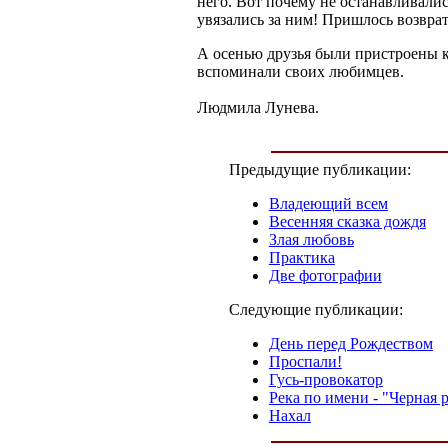
него. Вот почему не останавливали
увязались за ним! Пришлось возврат
А осенью друзья были пристроены к
вспоминали своих любимцев.
Людмила Лунева.
Предыдущие публикации:
Владеющий всем
Весенняя сказка дождя
Злая любовь
Практика
Две фотографии
Следующие публикации:
День перед Рождеством
Проспали!
Гусь-провокатор
Река по имени - "Черная 
Нахал