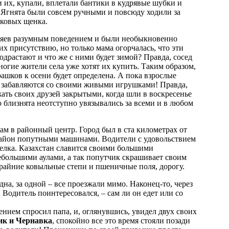
и их, купали, вплетали бантики в кудрявые шубки и
. Ягнята были совсем ручными и повсюду ходили за
сковых щенка.
зяев разумным поведением и были необыкновенно
их присутствию, но только мама огорчалась, что эти
драстают и что же с ними будет зимой? Правда, сосед
огие жители села уже хотят их купить. Таким образом,
ашков к осени будет определена. А пока взрослые
ь забавляются со своими живыми игрушками! Правда,
ать своих друзей закрытыми, когда шли в воскресенье
о близнята неотступно увязывались за всеми и в любом
лам в районный центр. Город был в ста километрах от
в район попутными машинами. Водители с удовольствием
елка. Казахстан славится своими большими
большими аулами, а так попутчик скрашивает своим
райние ковыльные степи и пшеничные поля, дорогу.
дна, за одной – все проезжали мимо. Наконец-то, через
 Водитель поинтересовался, – сам ли он едет или со
ением спросил папа, и, оглянувшись, увидел двух своих
к и Чернавка
, спокойно все это время стояли позади