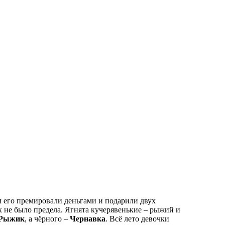
м его премировали деньгами и подарили двух
к не было предела. Ягнята кучерявенькие – рыжий и
Рыжик
, а чёрного –
Чернавка
. Всё лето девочки