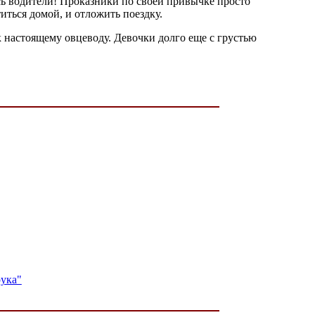
сь водители! Проказники по своей привычке просто
иться домой, и отложить поездку.
 настоящему овцеводу. Девочки долго еще с грустью
рука"