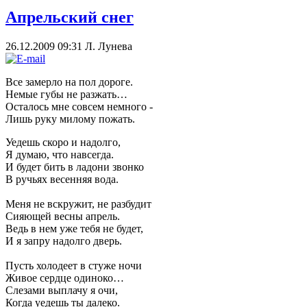
Апрельский снег
26.12.2009 09:31
Л. Лунева
Все замерло на пол дороге.
Немые губы не разжать…
Осталось мне совсем немного -
Лишь руку милому пожать.
Уедешь скоро и надолго,
Я думаю, что навсегда.
И будет бить в ладони звонко
В ручьях весенняя вода.
Меня не вскружит, не разбудит
Сияющей весны апрель.
Ведь в нем уже тебя не будет,
И я запру надолго дверь.
Пусть холодеет в стуже ночи
Живое сердце одиноко…
Слезами выплачу я очи,
Когда уедешь ты далеко.