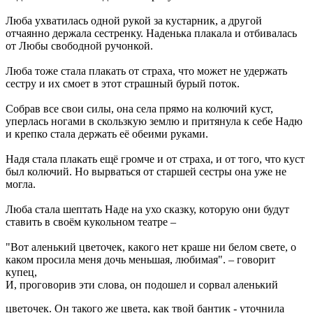
Люба ухватилась одной рукой за кустарник, а другой
отчаянно держала сестренку. Наденька плакала и отбивалась
от Любы свободной ручонкой.
Люба тоже стала плакать от страха, что может не удержать
сестру и их смоет в этот страшный бурый поток.
Собрав все свои силы, она села прямо на колючий куст,
уперлась ногами в скользкую землю и притянула к себе Надю
и крепко стала держать её обеими руками.
Надя стала плакать ещё громче и от страха, и от того, что куст
был колючий. Но вырваться от старшей сестры она уже не
могла.
Люба стала шептать Наде на ухо сказку, которую они будут
ставить в своём кукольном театре –
"Вот аленький цветочек, какого нет краше ни белом свете, о
каком просила меня дочь меньшая, любимая". – говорит
купец,
И, проговорив эти слова, он подошел и сорвал аленький
цветочек. Он такого же цвета, как твой бантик - уточнила