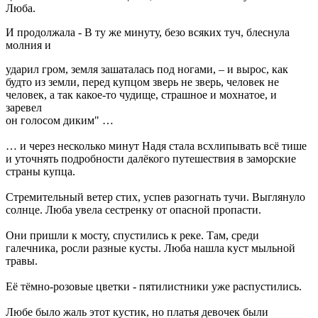
Люба.
И продолжала - В ту же минуту, безо всяких туч, блеснула
молния и
ударил гром, земля зашаталась под ногами, – и вырос, как
будто из земли, перед купцом зверь не зверь, человек не
человек, а так какое-то чудище, страшное и мохнатое, и
заревел
он голосом диким" …
… и через несколько минут Надя стала всхлипывать всё тише
и уточнять подробности далёкого путешествия в заморские
страны купца.
Стремительный ветер стих, успев разогнать тучи. Выглянуло
солнце. Люба увела сестренку от опасной пропасти.
Они пришли к мосту, спустились к реке. Там, среди
галечника, росли разные кусты. Люба нашла куст мыльной
травы.
Её тёмно-розовые цветки - пятилистники уже распустились.
Любе было жаль этот кустик, но платья девочек были