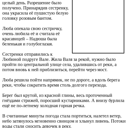
целый день. Разрешение было
получено. Принарядив сестренку,
она украсила её пушистую белую
головку розовым бантом.
Люба опекала свою сестричку,
очень любила её и считала её
красавицей – Надюша была
беленькая и голубоглазая.
Сестренки отправились к
Любиной подруге Вале. Жила Валя за рекой, нужно было
пройти по центральной улице села, удалившись от реки, а
потом вновь к ней приблизиться, перейти через мост.
Люба решила пойти напрямик, не по дороге, а вдоль берега
реки, чтобы сократить время столь долгого перехода.
Берег был крутой, из красной глины, весь проточенный
гнёздами стрижей, поросший кустарниками. А внизу бурлила
ещё не по-летнему холодная горная речка.
В считанные минуты погода стала портиться, налетел ветер,
небо затянулось мгновенно свинцом и хлынул ливень. Потоки
воды стали сносить девочек в реку.