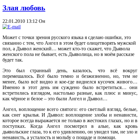
Злая любовь
22.01.2010 13:12
Он
Может с точки зрения русского языка я сделаю ошибки, это
связанно с тем, что Ангел в этом будет олицетворять мужской
пол, а Дьявол женский… может кто-то скажет, что Дьявола
женского пола не бывает, есть Дьяволица, но в моём рассказе
будет так.
Это был странный день, казалось, что всё вокруг
перемешалось. Всё было темно и безжизненно, но, тем не
менее, было всё видно и кое-где виднелся кусочек живого…
Именно в этот день им суждено было встретиться… они
встретились взглядом, настолько разные, как плюс и минус,
как чёрное и белое – это были Ангел и Дьявол…
Ангел, воплощение всего святого: его светлый взгляд, белые,
как снег крылья. И Дьявол: воплощение злобы и ненависти,
которое всегда выражается не только в жестоких глазах, но и в
поступках. Когда Ангел посмотрел в алые, как кровь
дьявольские глаза, то к его удивлению, он увидел там, не зло и
ненависть, а усталость и мольбу о пощаде и помощи.