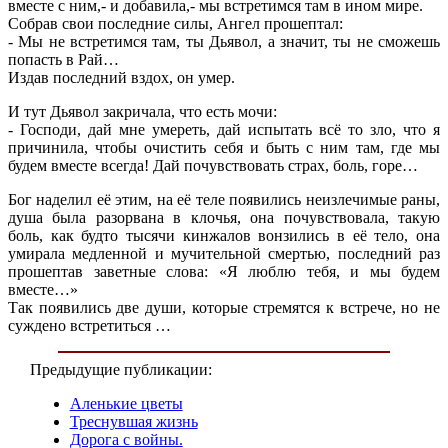
вместе с ним,- и добавила,- мы встретимся там в ином мире.
Собрав свои последние силы, Ангел прошептал:
- Мы не встретимся там, ты Дьявол, а значит, ты не сможешь
попасть в Рай…
Издав последний вздох, он умер.
И тут Дьявол закричала, что есть мочи:
- Господи, дай мне умереть, дай испытать всё то зло, что я
причинила, чтобы очистить себя и быть с ним там, где мы
будем вместе всегда! Дай почувствовать страх, боль, горе…
Бог наделил её этим, на её теле появились неизлечимые раны,
душа была разорвана в клочья, она почувствовала, такую
боль, как будто тысячи кинжалов вонзились в её тело, она
умирала медленной и мучительной смертью, последний раз
прошептав заветные слова: «Я люблю тебя, и мы будем
вместе…»
Так появились две души, которые стремятся к встрече, но не
суждено встретиться …
Предыдущие публикации:
Аленькие цветы
Треснувшая жизнь
Дорога с войны.