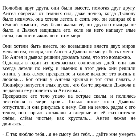
Полюбив друг друга, они были вместе, помогая друг другу,
Ангел оберегал от тёмных сил, даже ночью, когда Дьяволу
было невмочь, она хотела лететь и сеять зло, он запирал её в
тёмной комнате, ему было жалко её, но другого выхода не
было, а Дьявол защищала его, если на него нападут злые
силы, так они выживали в этом мире…
Они хотели быть вместе, но всевышние власти двух миров
мешали им, говоря, что Ангел и Дьявол не могут быть вместе.
Но Ангел и дьявол решили доказать всем, что это возможно.
Однажды в один из прекрасных солнечных дней, они как
всегда летели по небу, и именно в этот день они решили
отнять у них самое прекрасное и самое важное: это жизнь и
любовь… Бог отнял у Ангела крылья и тот стал падать, а
Люцифер напустил злых духов, что бы те держали Дьявола и
не давали ему полететь за Ангелом…
Прекрасное его тело упало на острые скалы, и полилась
чистейшая в мире кровь. Только после этого Дьявола
отпустили, и она ринулась к нему. Сев на землю, рядом с его
телом, она горько заплакали и впервые из её глаз потекли
слёзы, слёзы чистые, как хрусталь… Ангел лежал не
двигаясь…
- Я так люблю тебя…я не смогу без тебя… дайте мне умереть