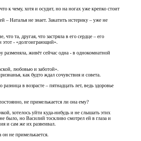
что к чему, хотя и осудит, но на ногах уже крепко стоит
ей – Наталья не знает. Закатить истерику – уже не
 что та, другая, что застряла в его сердце – его
н этот - «долгоиграющий».
 разменяла, живёт сейчас одна - в однокомнатной
аской, любовью и заботой».
изнанья, как будто ждал сочувствия и совета.
 разница в возрасте – пятнадцать лет, ведь здоровье
 постоянно, не примелькается ли она ему?
кой, хотелось уйти куда-нибудь и не слышать этих
 не было, но Василий тоскливо смотрел ей в глаза и
я и сам же их развеивал.
да он не примелькается.