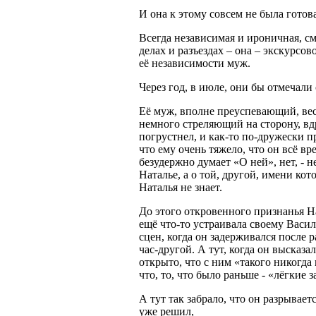
И она к этому совсем не была готова
Всегда независимая и ироничная, см
делах и разъездах – она – экскурсов
её независимости муж.
Через год, в июле, они бы отмечали 
Её муж, вполне преуспевающий, ве
немного стреляющий на сторону, вд
погрустнел, и как-то по-дружески п
что ему очень тяжело, что он всё вр
безудержно думает «О ней», нет, - н
Наталье, а о той, другой, имени кот
Наталья не знает.
До этого откровенного признанья Н
ещё что-то устраивала своему Васи
сцен, когда он задерживался после 
час-другой. А тут, когда он высказал
открыто, что с ним «такого никогда
что, то, что было раньше - «лёгкие 
А тут так забрало, что он разрывает
уже решил,