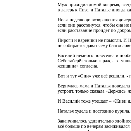
Муж приходил домой вовремя, всегд
в лагерь к Лизе, и Наталье иногда ка
Но за неделю до возвращения дочери
если они расстанутся, чтобы она не 
если расставание пройдёт по-добром
Пироги и вареники не помогли. И На
не собирается давать ему благослове
Василий немного повеселел и пообеща
Себе заберёт только гараж, а за ма
женщина» согласна.
Вот и тут «Они» уже всё решили, - 
Вернулась мама и Наталья поведала 
устроит, только сказала «Держись, ж
И Василий тоже утешает – «Живи дл
Наталья худела и постоянно курила.
Заканчивалось удивительно знойное 
всё больше по вечерам засиживался 