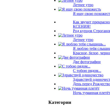
Летнее утро
Я ищу свою похожест
Как звучит прекрасн
КСЕНИЯ!
Род купцов Строган
Летнее утро
Я люблю тебя слышиш
Красное, белое, черное
Две фотографии
C тобою рядом...
Здравствуй одиночес
День перед Рождеств
Ночь туманная плетё
Категории