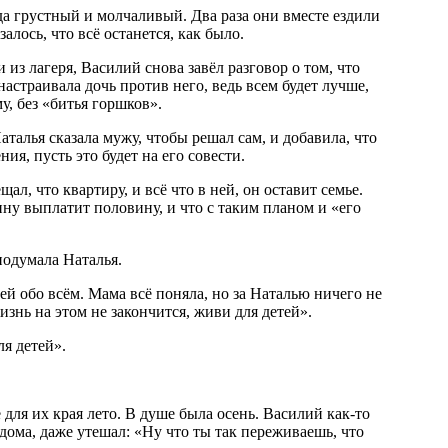
а грустный и молчаливый. Два раза они вместе ездили
залось, что всё останется, как было.
 из лагеря, Василий снова завёл разговор о том, что
настраивала дочь против него, ведь всем будет лучше,
у, без «битья горшков».
талья сказала мужу, чтобы решал сам, и добавила, что
ния, пусть это будет на его совести.
л, что квартиру, и всё что в ней, он оставит семье.
шину выплатит половину, и что с таким планом и «его
подумала Наталья.
ей обо всём. Мама всё поняла, но за Наталью ничего не
изнь на этом не закончится, живи для детей».
я детей».
для их края лето. В душе была осень. Василий как-то
дома, даже утешал: «Ну что ты так переживаешь, что