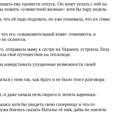
шить ему провести отпуск. Он хочет уехать с ней на
бы пожить «совместной жизнью» хотя бы пару недель.
, что ей надо подумать, но уже понимала, что их семье
 что его «ознакомительный вояж» отменяется, и
 не склеится.
о, отправила маму к сестре на Украину, устроила Лизу
нила своё путешествие на теплоходе.
ала наверстывать упущенные возможности своей
ться с ним так, как будто и не было этого разговора
, и даже начала печь пироги и лепить вареники.
алась хотя бы увидеть свою соперницу и что-то
мужа боялись сказать Наталье её имя, дабы не навлечь