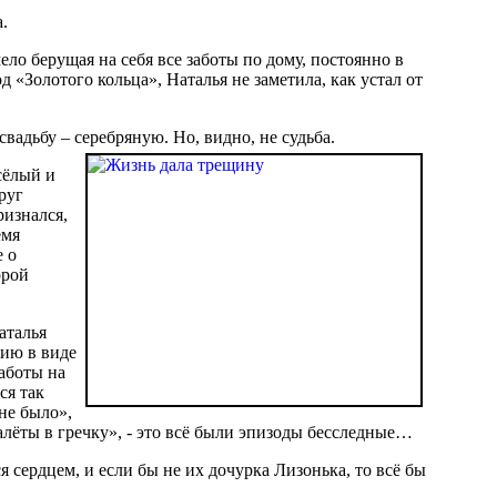
.
ело берущая на себя все заботы по дому, постоянно в
од «Золотого кольца», Наталья не заметила, как устал от
свадьбу – серебряную. Но, видно, не судьба.
сёлый и
руг
ризнался,
емя
е о
орой
аталья
лию в виде
работы на
ся так
 не было»,
залёты в гречку», - это всё были эпизоды бесследные…
ся сердцем, и если бы не их дочурка Лизонька, то всё бы