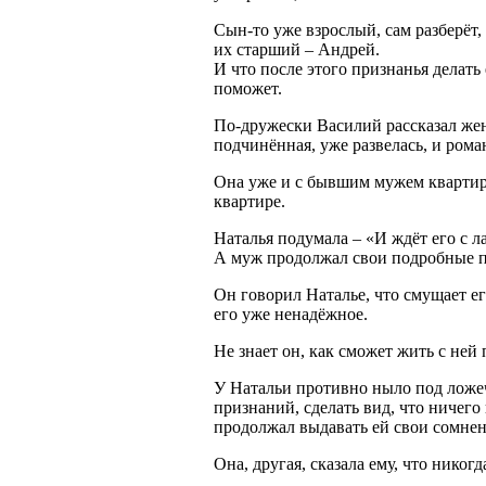
Сын-то уже взрослый, сам разберёт, 
их старший – Андрей.
И что после этого признанья делать 
поможет.
По-дружески Василий рассказал жене,
подчинённая, уже развелась, и рома
Она уже и с бывшим мужем квартиру
квартире.
Наталья подумала – «И ждёт его с л
А муж продолжал свои подробные пр
Он говорил Наталье, что смущает его
его уже ненадёжное.
Не знает он, как сможет жить с ней
У Натальи противно ныло под ложеч
признаний, сделать вид, что ничего
продолжал выдавать ей свои сомнени
Она, другая, сказала ему, что никог