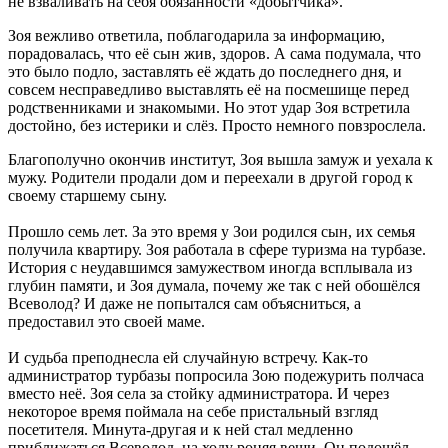
не взваливать на себя обязанности «добытчика».
Зоя вежливо ответила, поблагодарила за информацию,
порадовалась, что её сын жив, здоров. А сама подумала, что
это было подло, заставлять её ждать до последнего дня, и
совсем несправедливо выставлять её на посмешище перед
родственниками и знакомыми. Но этот удар Зоя встретила
достойно, без истерики и слёз. Просто немного повзрослела.
Благополучно окончив институт, Зоя вышла замуж и уехала к
мужу. Родители продали дом и переехали в другой город к
своему старшему сыну.
Прошло семь лет. За это время у Зои родился сын, их семья
получила квартиру. Зоя работала в сфере туризма на турбазе.
История с неудавшимся замужеством иногда всплывала из
глубин памяти, и Зоя думала, почему же так с ней обошёлся
Всеволод? И даже не попытался сам объясниться, а
предоставил это своей маме.
И судьба преподнесла ей случайную встречу. Как-то
администратор турбазы попросила Зою подежурить полчаса
вместо неё. Зоя села за стойку администратора. И через
некоторое время поймала на себе пристальный взгляд
посетителя. Минута-другая и к ней стал медленно
приближаться Всеволод, на ходу роняя вещи. Он подошёл