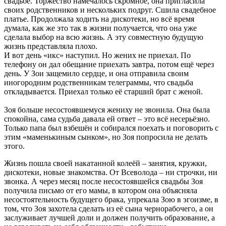
свадьбе. Торжество намечалось скромное, она пригласила
своих родственников и нескольких подруг. Сшила свадебное
платье. Продолжала ходить на дискотеки, но всё время
думала, как же это так в жизни получается, что она уже
сделала выбор на всю жизнь. А эту совместную будущую
жизнь представляла плохо.
И вот день «икс» наступил. Но жених не приехал. По
телефону он дал обещание приехать завтра, потом ещё через
день. У Зои защемило сердце, и она отправила своим
иногородним родственникам телеграммы, что свадьба
откладывается. Приехал только её старший брат с женой.
Зоя больше несостоявшемуся жениху не звонила. Она была
спокойна, сама судьба давала ей ответ – это всё несерьёзно.
Только папа был взбешён и собирался поехать и поговорить с
этим «маменькиным сынком», но Зоя попросила не делать
этого.
Жизнь пошла своей накатанной колеёй – занятия, кружки,
дискотеки, новые знакомства. От Всеволода – ни строчки, ни
звонка. А через месяц после несостоявшейся свадьбы Зоя
получила письмо от его мамы, в котором она объясняла
несостоятельность будущего брака, упрекала Зою в эгоизме, в
том, что Зоя захотела сделать из её сына чернорабочего, а он
заслуживает лучшей доли и должен получить образование, а