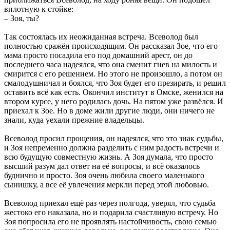
вплотную к стойке:
– Зоя, ты?
Так состоялась их неожиданная встреча. Всеволод был
полностью сражён происходящим. Он рассказал Зое, что его
мама просто посадила его под домашний арест, он до
последнего часа надеялся, что она сменит гнев на милость и
смирится с его решением. Но этого не произошло, а потом он
смалодушничал и боялся, что Зоя будет его презирать, и решил
оставить всё как есть. Окончил институт в Омске, женился на
втором курсе, у него родилась дочь. На пятом уже развёлся. И
приехал к Зое. Но в доме жили другие люди, они ничего не
знали, куда уехали прежние владельцы.
Всеволод просил прощения, он надеялся, что это знак судьбы,
и Зоя непременно должна разделить с ним радость встречи и
всю будущую совместную жизнь. А Зоя думала, что просто
высший разум дал ответ на её вопросы, и всё оказалось
буднично и просто. Зоя очень любила своего маленького
сынишку, а все её увлечения меркли перед этой любовью.
Всеволод приехал ещё раз через полгода, уверял, что судьба
жестоко его наказала, но и подарила счастливую встречу. Но
Зоя попросила его не проявлять настойчивость, свою семью