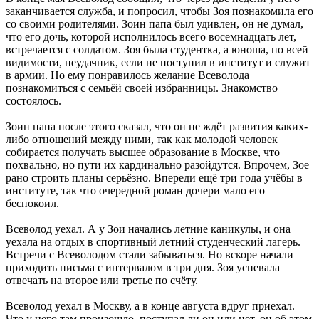
заканчивается служба, и попросил, чтобы Зоя познакомила его
со своими родителями. Зоин папа был удивлен, он не думал,
что его дочь, которой исполнилось всего восемнадцать лет,
встречается с солдатом. Зоя была студентка, а юноша, по всей
видимости, неудачник, если не поступил в институт и служит
в армии. Но ему понравилось желание Всеволода
познакомиться с семьёй своей избранницы. Знакомство
состоялось.
Зоин папа после этого сказал, что он не ждёт развития каких-
либо отношений между ними, так как молодой человек
собирается получать высшее образование в Москве, что
похвально, но пути их кардинально разойдутся. Впрочем, Зое
рано строить планы серьёзно. Впереди ещё три года учёбы в
институте, так что очередной роман дочери мало его
беспокоил.
Всеволод уехал. А у Зои начались летние каникулы, и она
уехала на отдых в спортивный летний студенческий лагерь.
Встречи с Всеволодом стали забываться. Но вскоре начали
приходить письма с интервалом в три дня. Зоя успевала
отвечать на второе или третье по счёту.
Всеволод уехал в Москву, а в конце августа вдруг приехал.
Что у него там произошло, поступал ли он или нет, он об этом