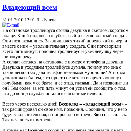
Владеющий всем
31.01.2010 13:01
Л. Лунева
На остановке троллейбуса стояла девушка в светлом, коротком
плаще. К ней подошёл голубоглазый и светловолосый солдат.
Они познакомились. Заканчивался тихий апрельский вечер, и
вместе с ним – увольнительная у солдата. Они поговорили
всего пять минут, подошёл троллейбус и увёз девушку через
широкую реку.
А солдат остался на остановке с номером телефона девушки.
Девушка в уходящем троллейбусе думала, почему это она с
такой легкостью дала телефон незнакомому юноше? А потом
успокоила себя тем, что просто не хотела огорчать юношу с
голубыми, как у её брата, и её отца, глазами. Да и позвонит ли
он? Тем более, за эти пять минут он успел ей сообщить о том,
что до конца службы остались считанные недели.
Всего через несколько дней
Всеволод – «владеющий всем»
–
так расшифровал он своё имя, позвонил. Сообщил, что у него
будет увольнительная, и попросил о встрече.
Зоя
согласилась.
Так начались их встречи.
В конце мая Всеволод сообщил, что через две недели у него