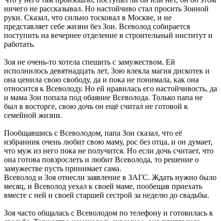
ничего не рассказывал. Но настойчиво стал просить Зоиной
руки. Сказал, что сильно тосковал в Москве, и не
представляет себе жизни без Зои. Всеволод собирается
поступить на вечернее отделение в строительный институт и
работать.
Зоя не очень-то хотела спешить с замужеством. Ей
исполнилось девятнадцать лет, Зою влекла магия дискотек и
она ценила свою свободу, да и пока не понимала, как она
относится к Всеволоду. Но ей нравилась его настойчивость, да
и мама Зои попала под обаяние Всеволода. Только папа не
был в восторге, свою дочь он ещё считал не готовой к
семейной жизни.
Пообщавшись с Всеволодом, папа Зои сказал, что её
избранник очень любит свою маму, рос без отца, и он думает,
что муж из него пока не получится. Но если дочь считает, что
она готова повзрослеть и любит Всеволода, то решение о
замужестве пусть принимает сама.
Всеволод и Зоя отнесли заявление в ЗАГС. Ждать нужно было
месяц, и Всеволод уехал к своей маме, пообещав приехать
вместе с ней и своей старшей сестрой за неделю до свадьбы.
Зоя часто общалась с Всеволодом по телефону и готовилась к