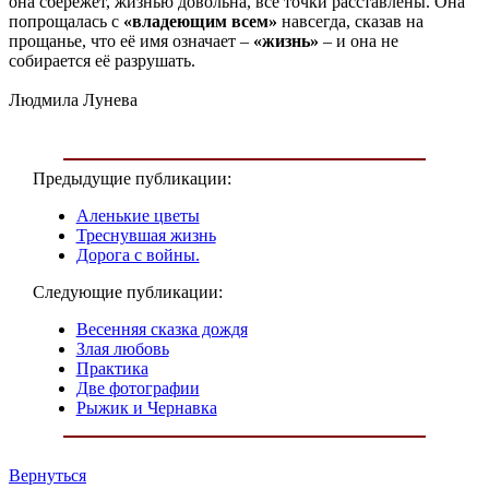
она сбережет, жизнью довольна, все точки расставлены. Она
попрощалась с
«владеющим всем»
навсегда, сказав на
прощанье, что её имя означает –
«жизнь»
– и она не
собирается её разрушать.
Людмила Лунева
Предыдущие публикации:
Аленькие цветы
Треснувшая жизнь
Дорога с войны.
Следующие публикации:
Весенняя сказка дождя
Злая любовь
Практика
Две фотографии
Рыжик и Чернавка
Вернуться